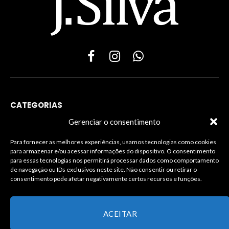
Facebook
Instagram
WhatsApp
CATEGORIAS
Gerenciar o consentimento
Para fornecer as melhores experiências, usamos tecnologias como cookies
para armazenar e/ou acessar informações do dispositivo. O consentimento
INFORMAÇÕES LEGAIS
para essas tecnologias nos permitirá processar dados como comportamento
de navegação ou IDs exclusivos neste site. Não consentir ou retirar o
consentimento pode afetar negativamente certos recursos e funções.
ACEITAR