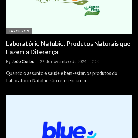
PARCEIROS
Laboratório Natubio: Produtos Naturais que
Fazem a Diferença
By
João Carlos
22 de novembro de 2024
0
Quando o assunto é saúde e bem-estar, os produtos do
Laboratório Natubio são referência em…