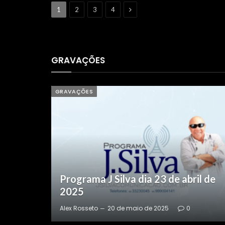
Next
1
2
3
4
GRAVAÇÕES
GRAVAÇÕES
il de
Programa J Silva dia 17 de abril de
2025
Alex Rosseto
20 de maio de 2025
0