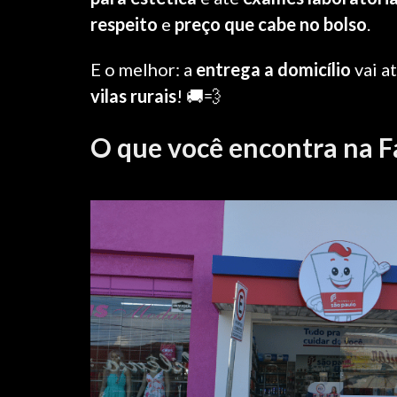
NATUBIO
respeito
e
preço que cabe no bolso
.
E o melhor: a
entrega a domicílio
vai a
vilas rurais
! 🚚💨
SICRE
O que você encontra na F