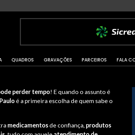
A
QUADROS
GRAVAÇÕES
PARCEIROS
FALA C
pode perder tempo
! E quando o assunto é
 Paulo
é a primeira escolha de quem sabe o
tra
medicamentos
de confiança,
produtos
is
, tudo com aquele
atendimento de