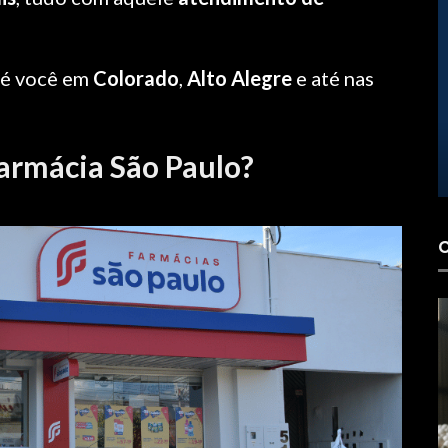
té você em
Colorado
,
Alto Alegre
e até nas
DI
LOJAS 3D
armácia São Paulo?