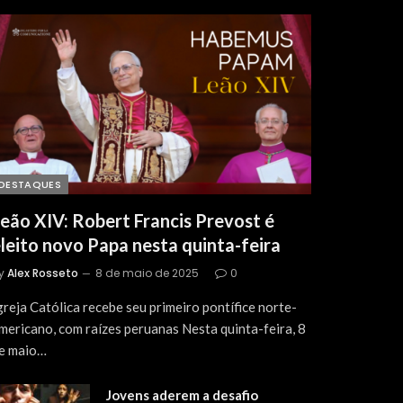
DESTAQUES
eão XIV: Robert Francis Prevost é
leito novo Papa nesta quinta-feira
y
Alex Rosseto
8 de maio de 2025
0
greja Católica recebe seu primeiro pontífice norte-
mericano, com raízes peruanas Nesta quinta-feira, 8
e maio…
Jovens aderem a desafio