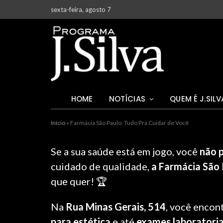
sexta-feira, agosto 7
HOME
NOTÍCIAS
QUEM É J.SILV
Início
»
Farmácia São Paulo: Tudo Pra Cuidar de Você
Se a sua saúde está em jogo, você
não 
cuidado de qualidade,
a Farmácia São
que quer! 🏆
Na
Rua Minas Gerais, 514
, você encon
para estética
e até
exames laboratoria