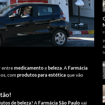
B
P
A
t
r entre
medicamento
e
beleza
. A
Farmácia
dos, com
produtos para estética
que vão
tão!
utos de beleza
? A
Farmácia São Paulo
vai