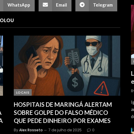
WhatsApp
Email
Telegram
ROLOU
L
e
B
LOCAIS
I
HOSPITAIS DE MARINGÁ ALERTAM
a
A
SOBRE GOLPE DO FALSO MÉDICO
d
A
QUE PEDE DINHEIRO POR EXAMES
By
Alex Rosseto
7 de julho de 2025
0