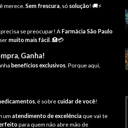
ê merece.
Sem frescura
, só
solução
! 🚚⚡
 precisa se preocupar! A
Farmácia São Paulo
 ser
muito mais fácil
. 🏥💳
ompra, Ganha!
ganha
benefícios exclusivos
. Porque aqui,
edicamentos
, é sobre
cuidar de você
!
om um
atendimento de excelência
que vai te
erfeito
para quem não abre mão de