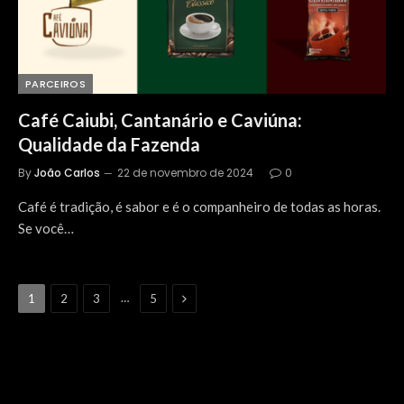
PARCEIROS
Café Caiubi, Cantanário e Caviúna:
Qualidade da Fazenda
By
João Carlos
22 de novembro de 2024
0
Café é tradição, é sabor e é o companheiro de todas as horas.
Se você…
Next
…
1
2
3
5