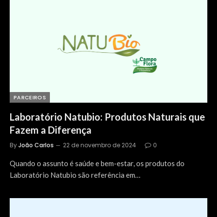
PARCEIROS
Laboratório Natubio: Produtos Naturais que
Fazem a Diferença
By
João Carlos
22 de novembro de 2024
0
Quando o assunto é saúde e bem-estar, os produtos do
Laboratório Natubio são referência em…