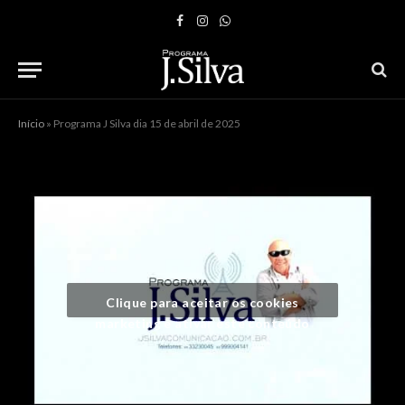
Facebook
Instagram
WhatsApp
Início
»
Programa J Silva dia 15 de abril de 2025
Clique para aceitar os cookies
marketing e ativar este conteúdo