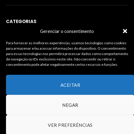
CATEGORIAS
Gerenciar o consentimento
Para fornecer as melhores experiências, usamos tecnologias como cookies
para armazenar e/ou acessar informações do dispositivo. O consentimento
INFORMAÇÕES LEGAIS
para essas tecnologias nos permitirá processar dados como comportamento
de navegação ou IDs exclusivos neste site. Não consentir ou retirar o
consentimento pode afetar negativamente certos recursos e funções.
ACEITAR
NEGAR
© Copyright – Todos os Direitos Reservados à J.Silva
Comunicação – Desenvolvimento João Carlos
VER PREFERÊNCIAS