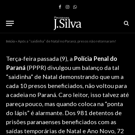
Facebook
Instagram
WhatsApp
Início
»
Após a “saidinha” de Natal no Paraná, presos não retornaram!
Terça-feira passada (9), a
Polícia Penal do
Paraná
(PPPR) divulgou um balanço da tal
“saidinha” de Natal demonstrando que um a
cada 10 presos beneficiados, não voltou para
a cadeia no Paraná. Caro leitor, isso talvez até
pareça pouco, mas quando coloca na “ponta
do lápis” é alarmante. Dos 981 detentos de
prisões paranaenses beneficiados com as
saídas temporárias de Natal e Ano Novo, 72