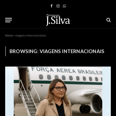
Facebook
Instagram
WhatsApp
Início
»
viagens internacionais
BROWSING:
VIAGENS INTERNACIONAIS