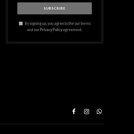
By signing up, you agree to the our terms
and our
Privacy Policy
agreement.
Facebook
Instagram
WhatsApp