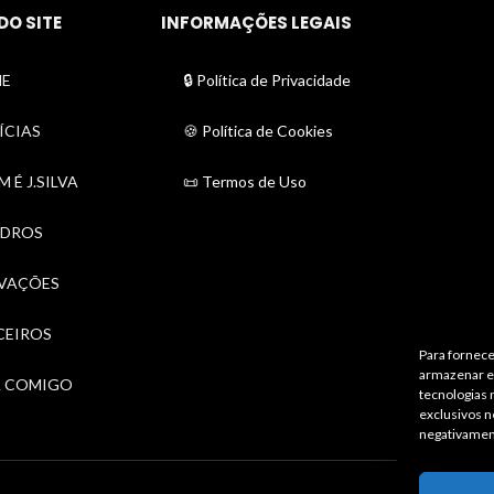
DO SITE
INFORMAÇÕES LEGAIS
E
🔒 Política de Privacidade
ÍCIAS
🍪 Política de Cookies
 É J.SILVA
📜 Termos de Uso
DROS
VAÇÕES
CEIROS
Para fornece
armazenar e/
A COMIGO
tecnologias
exclusivos n
negativamen