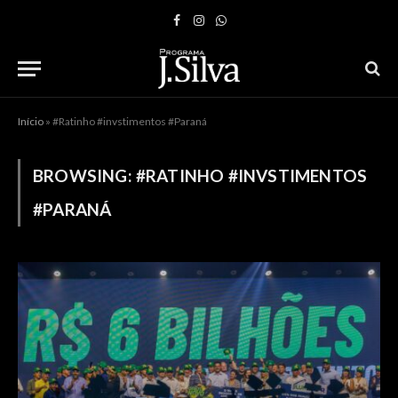
Facebook
Instagram
WhatsApp
Início
»
#Ratinho #invstimentos #Paraná
BROWSING:
#RATINHO #INVSTIMENTOS
#PARANÁ