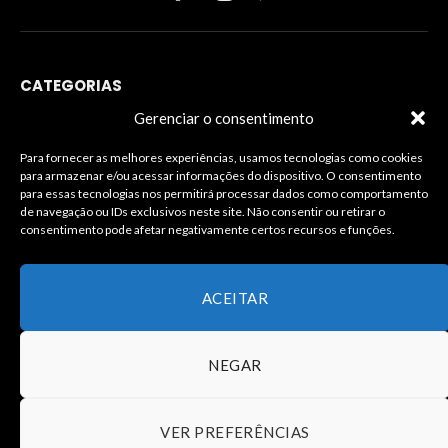
Facebook
Instagram
WhatsApp
CATEGORIAS
Gerenciar o consentimento
Para fornecer as melhores experiências, usamos tecnologias como cookies
para armazenar e/ou acessar informações do dispositivo. O consentimento
INFORMAÇÕES LEGAIS
para essas tecnologias nos permitirá processar dados como comportamento
de navegação ou IDs exclusivos neste site. Não consentir ou retirar o
consentimento pode afetar negativamente certos recursos e funções.
ACEITAR
NEGAR
© Copyright – Todos os Direitos Reservados à J.Silva
Comunicação – Desenvolvimento João Carlos
VER PREFERÊNCIAS