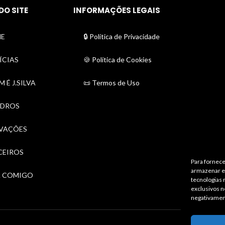
DO SITE
INFORMAÇÕES LEGAIS
E
🔒 Política de Privacidade
ÍCIAS
🍪 Política de Cookies
 É J.SILVA
📜 Termos de Uso
DROS
VAÇÕES
CEIROS
Para fornece
armazenar e/
A COMIGO
tecnologias
exclusivos n
negativamen