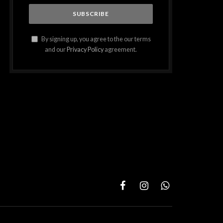
By signing up, you agree to the our terms
and our
Privacy Policy
agreement.
Facebook
Instagram
WhatsApp