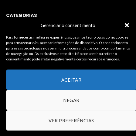
CATEGORIAS
Gerenciar o consentimento
Para fornecer as melhores experiências, usamos tecnologias como cookies
para armazenar e/ou acessar informações do dispositivo. O consentimento
INFORMAÇÕES LEGAIS
para essas tecnologias nos permitirá processar dados como comportamento
de navegação ou IDs exclusivos neste site. Não consentir ou retirar o
consentimento pode afetar negativamente certos recursos e funções.
ACEITAR
NEGAR
© Copyright – Todos os Direitos Reservados à J.Silva
Comunicação – Desenvolvimento João Carlos
VER PREFERÊNCIAS