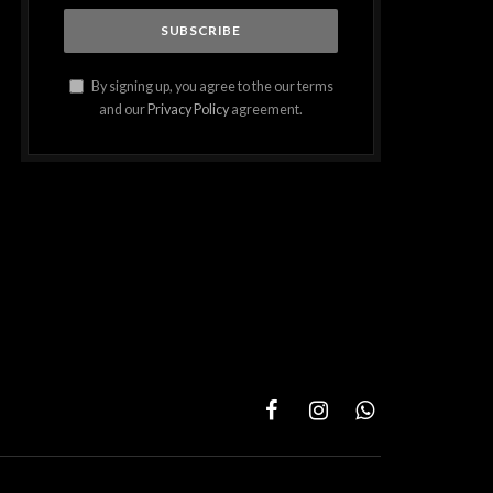
By signing up, you agree to the our terms
and our
Privacy Policy
agreement.
Facebook
Instagram
WhatsApp