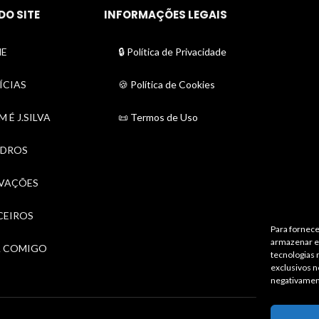
DO SITE
INFORMAÇÕES LEGAIS
E
🔒 Política de Privacidade
ÍCIAS
🍪 Política de Cookies
 É J.SILVA
📜 Termos de Uso
DROS
VAÇÕES
CEIROS
Para fornece
armazenar e/
A COMIGO
tecnologias
exclusivos n
negativamen