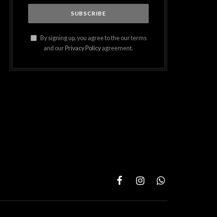
By signing up, you agree to the our terms
and our
Privacy Policy
agreement.
Facebook
Instagram
WhatsApp