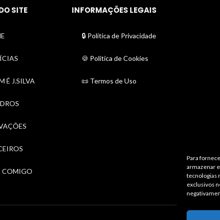
DO SITE
INFORMAÇÕES LEGAIS
E
🔒 Política de Privacidade
ÍCIAS
🍪 Política de Cookies
 É J.SILVA
📜 Termos de Uso
DROS
VAÇÕES
CEIROS
Para fornece
armazenar e/
A COMIGO
tecnologias
exclusivos n
negativamen