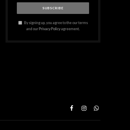
By signing up, you agree to the our terms
and our
Privacy Policy
agreement.
Facebook
Instagram
WhatsApp