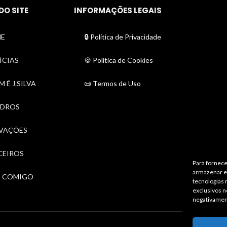
DO SITE
INFORMAÇÕES LEGAIS
E
🔒 Política de Privacidade
ÍCIAS
🍪 Política de Cookies
 É J.SILVA
📜 Termos de Uso
DROS
VAÇÕES
CEIROS
Para fornece
armazenar e/
A COMIGO
tecnologias
exclusivos n
negativamen