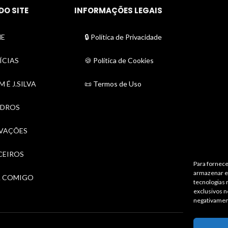
DO SITE
INFORMAÇÕES LEGAIS
E
🔒 Política de Privacidade
ÍCIAS
🍪 Política de Cookies
 É J.SILVA
📜 Termos de Uso
DROS
VAÇÕES
CEIROS
Para fornece
armazenar e/
A COMIGO
tecnologias
exclusivos n
negativamen