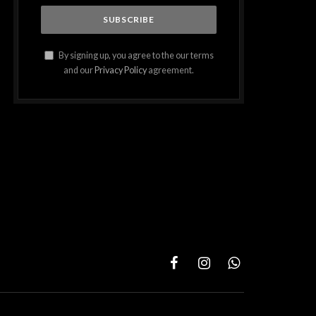
By signing up, you agree to the our terms
and our
Privacy Policy
agreement.
Facebook
Instagram
WhatsApp