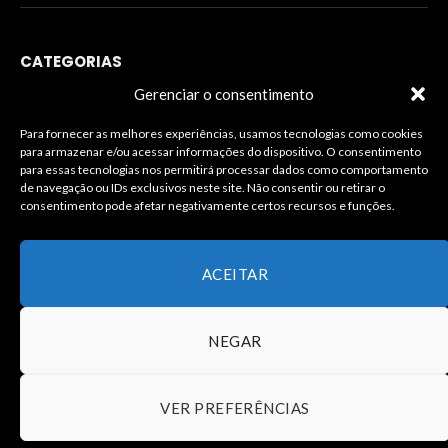
CATEGORIAS
Gerenciar o consentimento
Para fornecer as melhores experiências, usamos tecnologias como cookies
para armazenar e/ou acessar informações do dispositivo. O consentimento
INFORMAÇÕES LEGAIS
para essas tecnologias nos permitirá processar dados como comportamento
de navegação ou IDs exclusivos neste site. Não consentir ou retirar o
consentimento pode afetar negativamente certos recursos e funções.
ACEITAR
NEGAR
© Copyright – Todos os Direitos Reservados à J.Silva
Comunicação – Desenvolvimento João Carlos
VER PREFERÊNCIAS