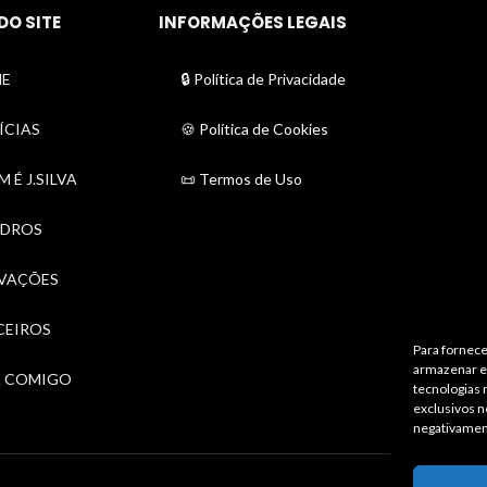
DO SITE
INFORMAÇÕES LEGAIS
E
🔒 Política de Privacidade
ÍCIAS
🍪 Política de Cookies
 É J.SILVA
📜 Termos de Uso
DROS
VAÇÕES
CEIROS
Para fornece
armazenar e/
A COMIGO
tecnologias
exclusivos n
negativamen