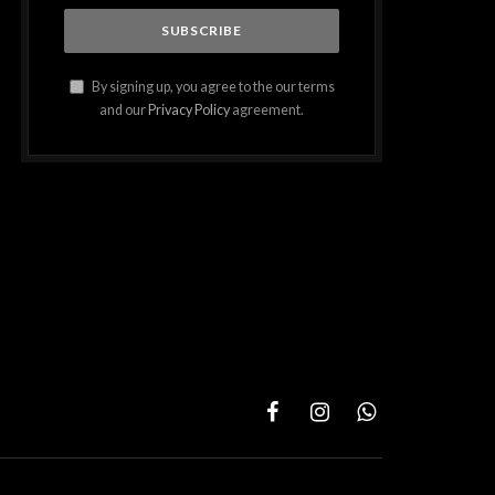
By signing up, you agree to the our terms
and our
Privacy Policy
agreement.
Facebook
Instagram
WhatsApp