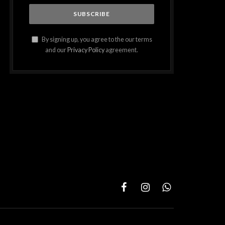
By signing up, you agree to the our terms
and our
Privacy Policy
agreement.
Facebook
Instagram
WhatsApp