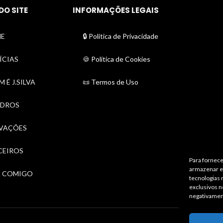
DO SITE
INFORMAÇÕES LEGAIS
E
🔒 Política de Privacidade
ÍCIAS
🍪 Política de Cookies
 É J.SILVA
📜 Termos de Uso
DROS
VAÇÕES
CEIROS
Para fornece
armazenar e/
A COMIGO
tecnologias
exclusivos n
negativamen